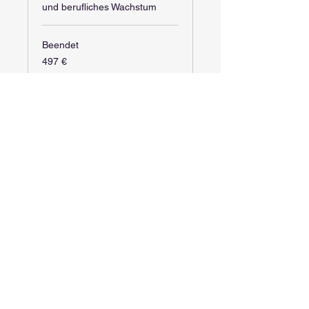
und berufliches Wachstum
Beendet
497
497 €
Euro
Kurs ansehen
Glaubenssätze
Gruppencoaching